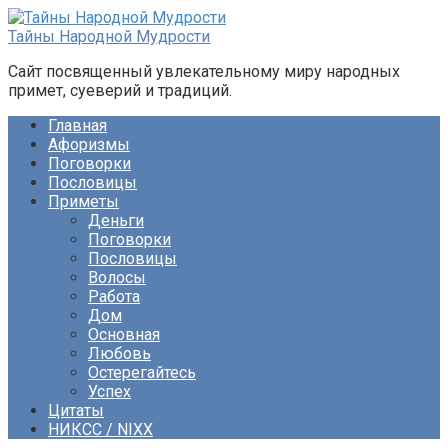
Перейти
к
Тайны Народной Мудрости
контенту
Сайт посвященный увлекательному миру народных
примет, суеверий и традиций.
Главная
Афоризмы
Поговорки
Пословицы
Приметы
Деньги
Поговорки
Пословицы
Волосы
Работа
Дом
Основная
Любовь
Остерегайтесь
Успех
Цитаты
НИКСС / NIXX