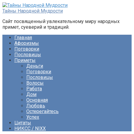
Перейти
к
Тайны Народной Мудрости
контенту
Сайт посвященный увлекательному миру народных
примет, суеверий и традиций.
Главная
Афоризмы
Поговорки
Пословицы
Приметы
Деньги
Поговорки
Пословицы
Волосы
Работа
Дом
Основная
Любовь
Остерегайтесь
Успех
Цитаты
НИКСС / NIXX