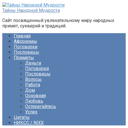
Перейти
к
Тайны Народной Мудрости
контенту
Сайт посвященный увлекательному миру народных
примет, суеверий и традиций.
Главная
Афоризмы
Поговорки
Пословицы
Приметы
Деньги
Поговорки
Пословицы
Волосы
Работа
Дом
Основная
Любовь
Остерегайтесь
Успех
Цитаты
НИКСС / NIXX