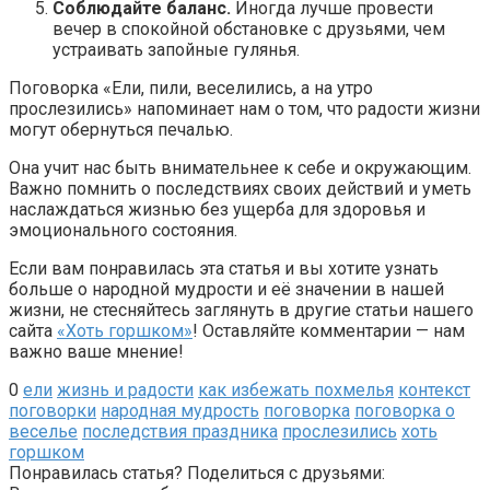
Соблюдайте баланс.
Иногда лучше провести
вечер в спокойной обстановке с друзьями, чем
устраивать запойные гулянья.
Поговорка «Ели, пили, веселились, а на утро
прослезились» напоминает нам о том, что радости жизни
могут обернуться печалью.
Она учит нас быть внимательнее к себе и окружающим.
Важно помнить о последствиях своих действий и уметь
наслаждаться жизнью без ущерба для здоровья и
эмоционального состояния.
Если вам понравилась эта статья и вы хотите узнать
больше о народной мудрости и её значении в нашей
жизни, не стесняйтесь заглянуть в другие статьи нашего
сайта
«Хоть горшком»
! Оставляйте комментарии — нам
важно ваше мнение!
0
ели
жизнь и радости
как избежать похмелья
контекст
поговорки
народная мудрость
поговорка
поговорка о
веселье
последствия праздника
прослезились
хоть
горшком
Понравилась статья? Поделиться с друзьями: