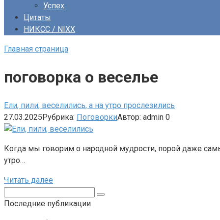
Успех
Цитаты
НИКСС / NIXX
Главная страница
поговорка о веселье
Ели, пили, веселились, а на утро прослезились
27.03.2025
Рубрика:
Поговорки
Автор:
admin
0
Когда мы говорим о народной мудрости, порой даже самые
утро…
Читать далее
Поиск:
Последние публикации