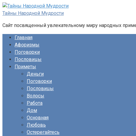
Перейти
к
Тайны Народной Мудрости
контенту
Сайт посвященный увлекательному миру народных примет
Главная
Афоризмы
Поговорки
Пословицы
Приметы
Деньги
Поговорки
Пословицы
Волосы
Работа
Дом
Основная
Любовь
Остерегайтесь