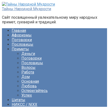
Перейти
к
Тайны Народной Мудрости
контенту
Сайт посвященный увлекательному миру народных
примет, суеверий и традиций.
Главная
Афоризмы
Поговорки
Пословицы
Приметы
Деньги
Поговорки
Пословицы
Волосы
Работа
Дом
Основная
Любовь
Остерегайтесь
Успех
Цитаты
НИКСС / NIXX