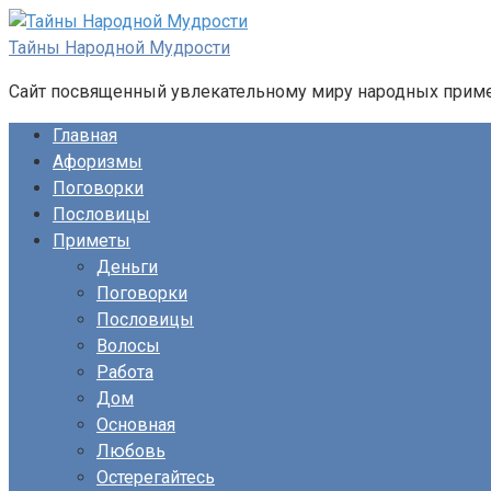
Перейти
к
Тайны Народной Мудрости
контенту
Сайт посвященный увлекательному миру народных примет
Главная
Афоризмы
Поговорки
Пословицы
Приметы
Деньги
Поговорки
Пословицы
Волосы
Работа
Дом
Основная
Любовь
Остерегайтесь