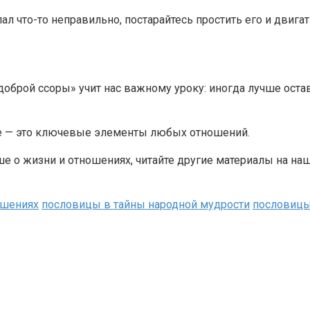
ал что-то неправильно, постарайтесь простить его и двига
доброй ссоры» учит нас важному уроку: иногда лучше оста
ие — это ключевые элементы любых отношений.
ьше о жизни и отношениях, читайте другие материалы на на
ошениях
пословицы в тайны народной мудрости
пословицы