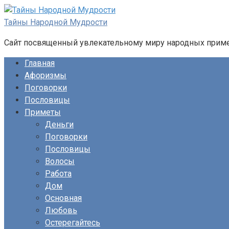
Перейти
к
Тайны Народной Мудрости
контенту
Сайт посвященный увлекательному миру народных примет
Главная
Афоризмы
Поговорки
Пословицы
Приметы
Деньги
Поговорки
Пословицы
Волосы
Работа
Дом
Основная
Любовь
Остерегайтесь