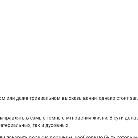
ом или даже тривиальном высказывании; однако стоит загл
направлять в самые тёмные мгновения жизни. В сути дела 
атериальных, так и духовных.
ли покорить великие вершины, необходимо быть готовым к