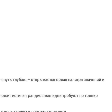
януть глубже – открывается целая палитра значений и
лежит истина: грандиозные идеи требуют не только
 испытаниям и преградам на пути.