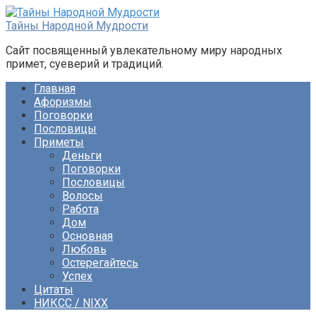
Перейти
к
Тайны Народной Мудрости
контенту
Сайт посвященный увлекательному миру народных
примет, суеверий и традиций.
Главная
Афоризмы
Поговорки
Пословицы
Приметы
Деньги
Поговорки
Пословицы
Волосы
Работа
Дом
Основная
Любовь
Остерегайтесь
Успех
Цитаты
НИКСС / NIXX