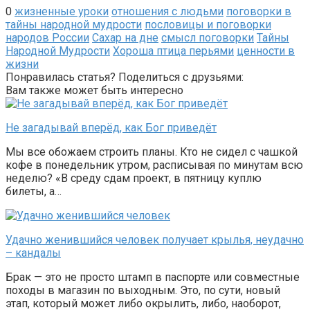
0
жизненные уроки
отношения с людьми
поговорки в
тайны народной мудрости
пословицы и поговорки
народов России
Сахар на дне
смысл поговорки
Тайны
Народной Мудрости
Хороша птица перьями
ценности в
жизни
Понравилась статья? Поделиться с друзьями:
Вам также может быть интересно
Не загадывай вперёд, как Бог приведёт
Мы все обожаем строить планы. Кто не сидел с чашкой
кофе в понедельник утром, расписывая по минутам всю
неделю? «В среду сдам проект, в пятницу куплю
билеты, а…
Удачно женившийся человек получает крылья, неудачно
– кандалы
Брак — это не просто штамп в паспорте или совместные
походы в магазин по выходным. Это, по сути, новый
этап, который может либо окрылить, либо, наоборот,