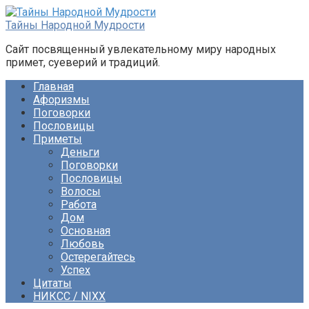
Перейти
к
Тайны Народной Мудрости
контенту
Сайт посвященный увлекательному миру народных
примет, суеверий и традиций.
Главная
Афоризмы
Поговорки
Пословицы
Приметы
Деньги
Поговорки
Пословицы
Волосы
Работа
Дом
Основная
Любовь
Остерегайтесь
Успех
Цитаты
НИКСС / NIXX