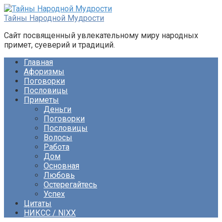
Перейти
к
Тайны Народной Мудрости
контенту
Сайт посвященный увлекательному миру народных
примет, суеверий и традиций.
Главная
Афоризмы
Поговорки
Пословицы
Приметы
Деньги
Поговорки
Пословицы
Волосы
Работа
Дом
Основная
Любовь
Остерегайтесь
Успех
Цитаты
НИКСС / NIXX