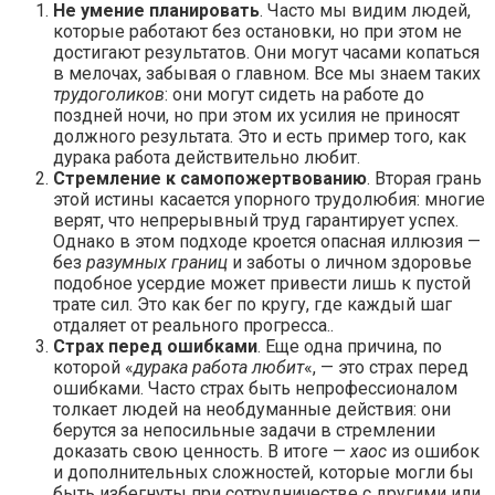
Не умение планировать
. Часто мы видим людей,
которые работают без остановки, но при этом не
достигают результатов. Они могут часами копаться
в мелочах, забывая о главном. Все мы знаем таких
трудоголиков
: они могут сидеть на работе до
поздней ночи, но при этом их усилия не приносят
должного результата. Это и есть пример того, как
дурака работа действительно любит.
Стремление к самопожертвованию
. Вторая грань
этой истины касается упорного трудолюбия: многие
верят, что непрерывный труд гарантирует успех.
Однако в этом подходе кроется опасная иллюзия —
без
разумных границ
и заботы о личном здоровье
подобное усердие может привести лишь к пустой
трате сил. Это как бег по кругу, где каждый шаг
отдаляет от реального прогресса..
Страх перед ошибками
. Еще одна причина, по
которой «
дурака работа любит
«, — это страх перед
ошибками. Часто страх быть непрофессионалом
толкает людей на необдуманные действия: они
берутся за непосильные задачи в стремлении
доказать свою ценность. В итоге —
хаос
из ошибок
и дополнительных сложностей, которые могли бы
быть избегнуты при сотрудничестве с другими или