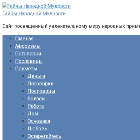
Перейти
к
Тайны Народной Мудрости
контенту
Сайт посвященный увлекательному миру народных примет
Главная
Афоризмы
Поговорки
Пословицы
Приметы
Деньги
Поговорки
Пословицы
Волосы
Работа
Дом
Основная
Любовь
Остерегайтесь