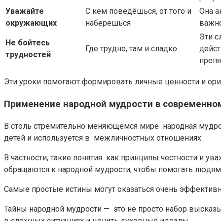
Уважайте
С кем поведёшься, от того и
Она а
окружающих
наберёшься
важн
Эти с
Не бойтесь
Где трудно, там и сладко
дейст
трудностей
препя
Эти уроки помогают формировать личные ценности и ор
Применение народной мудрости в современно
В столь стремительно меняющемся мире народная мудрост
детей и используется в межличностных отношениях.
В частности, такие понятия как принципы честности и 
обращаются к народной мудрости, чтобы помогать людям 
Самые простые истины могут оказаться очень эффекти
Тайны народной мудрости — это не просто набор высказ
в сложных ситуациях и ценить духовные идеалы.