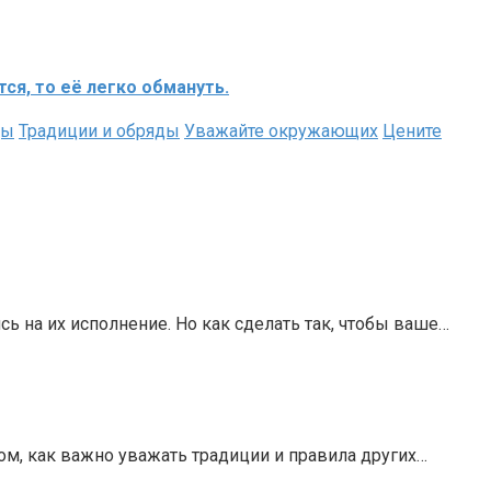
я, то её легко обмануть.
ды
Традиции и обряды
Уважайте окружающих
Цените
ь на их исполнение. Но как сделать так, чтобы ваше…
том, как важно уважать традиции и правила других…