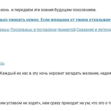
изнь и передаём эти знания будущим поколениям.
но ужинать нужно. Если женщина от ужина отказываетс
вицы
Пословицы и поговорки
приметой
Сказания и леген
ось
аждый из нас в эту ночь норовит загадать желание, надеяс
уставом не ходят», нам сразу приходит на ум, что это о 