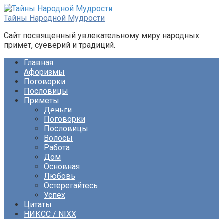
Перейти
к
Тайны Народной Мудрости
контенту
Сайт посвященный увлекательному миру народных
примет, суеверий и традиций.
Главная
Афоризмы
Поговорки
Пословицы
Приметы
Деньги
Поговорки
Пословицы
Волосы
Работа
Дом
Основная
Любовь
Остерегайтесь
Успех
Цитаты
НИКСС / NIXX