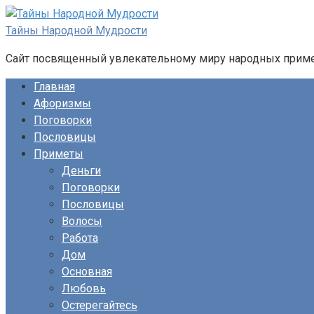
Перейти
к
Тайны Народной Мудрости
контенту
Сайт посвященный увлекательному миру народных примет
Главная
Афоризмы
Поговорки
Пословицы
Приметы
Деньги
Поговорки
Пословицы
Волосы
Работа
Дом
Основная
Любовь
Остерегайтесь