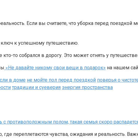
льность. Если вы считаете, что уборка перед поездкой мо
то ключ к успешному путешествию.
ме кто-то собрался в дорогу. Это может отнять у путешеств
лы
«Не давайте никому свои вещи в подарок»
на нашем сай
если в доме
не мойте пол перед поездкой
поверья о чистот
ости
традиции и суеверия
энергия пространства
ть с противоположным полом, такая семья скоро распадетс
где переплетаются чувства, ожидания и реальность. Важно