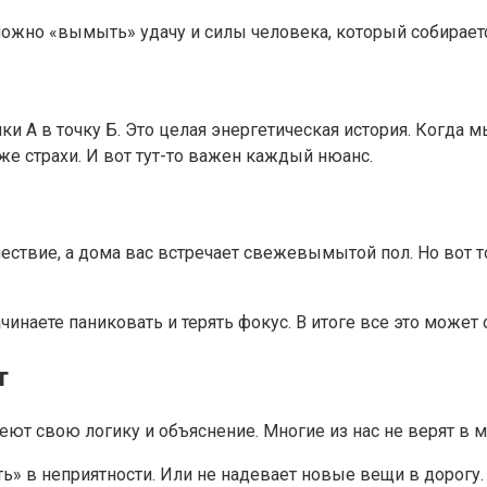
 можно «вымыть» удачу и силы человека, который собираетс
и А в точку Б. Это целая энергетическая история. Когда 
же страхи. И вот тут-то важен каждый нюанс.
ествие, а дома вас встречает свежевымытой пол. Но вот т
инаете паниковать и терять фокус. В итоге все это может 
т
меют свою логику и объяснение. Многие из нас не верят в
сть» в неприятности. Или не надевает новые вещи в дорог