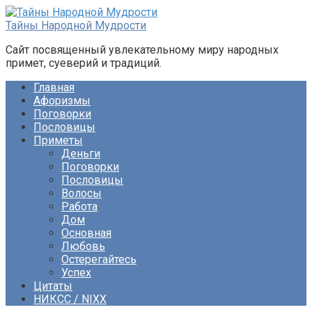
Перейти
к
Тайны Народной Мудрости
контенту
Сайт посвященный увлекательному миру народных
примет, суеверий и традиций.
Главная
Афоризмы
Поговорки
Пословицы
Приметы
Деньги
Поговорки
Пословицы
Волосы
Работа
Дом
Основная
Любовь
Остерегайтесь
Успех
Цитаты
НИКСС / NIXX