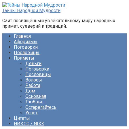
Перейти
к
Тайны Народной Мудрости
контенту
Сайт посвященный увлекательному миру народных
примет, суеверий и традиций.
Главная
Афоризмы
Поговорки
Пословицы
Приметы
Деньги
Поговорки
Пословицы
Волосы
Работа
Дом
Основная
Любовь
Остерегайтесь
Успех
Цитаты
НИКСС / NIXX