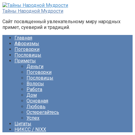
Перейти
к
Тайны Народной Мудрости
контенту
Сайт посвященный увлекательному миру народных
примет, суеверий и традиций.
Главная
Афоризмы
Поговорки
Пословицы
Приметы
Деньги
Поговорки
Пословицы
Волосы
Работа
Дом
Основная
Любовь
Остерегайтесь
Успех
Цитаты
НИКСС / NIXX