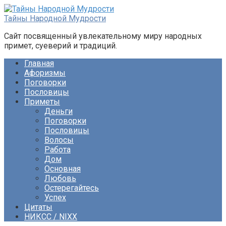
Перейти
к
Тайны Народной Мудрости
контенту
Сайт посвященный увлекательному миру народных
примет, суеверий и традиций.
Главная
Афоризмы
Поговорки
Пословицы
Приметы
Деньги
Поговорки
Пословицы
Волосы
Работа
Дом
Основная
Любовь
Остерегайтесь
Успех
Цитаты
НИКСС / NIXX