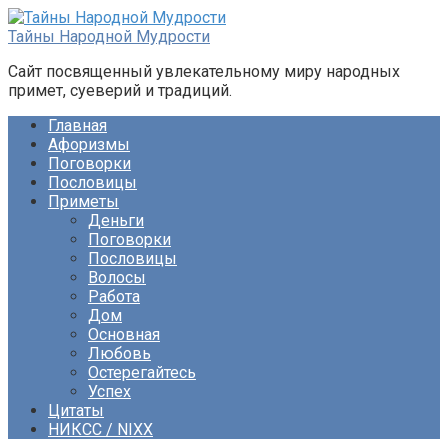
Перейти
к
Тайны Народной Мудрости
контенту
Сайт посвященный увлекательному миру народных
примет, суеверий и традиций.
Главная
Афоризмы
Поговорки
Пословицы
Приметы
Деньги
Поговорки
Пословицы
Волосы
Работа
Дом
Основная
Любовь
Остерегайтесь
Успех
Цитаты
НИКСС / NIXX