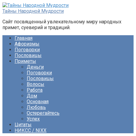
Перейти
к
Тайны Народной Мудрости
контенту
Сайт посвященный увлекательному миру народных
примет, суеверий и традиций.
Главная
Афоризмы
Поговорки
Пословицы
Приметы
Деньги
Поговорки
Пословицы
Волосы
Работа
Дом
Основная
Любовь
Остерегайтесь
Успех
Цитаты
НИКСС / NIXX