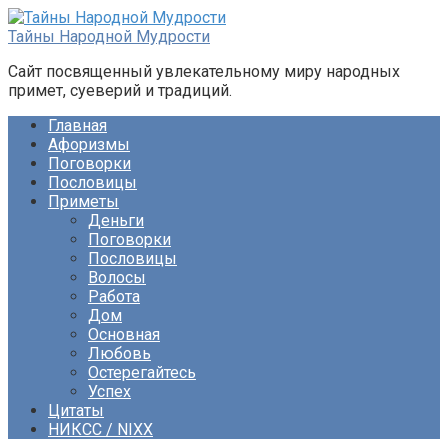
Перейти
к
Тайны Народной Мудрости
контенту
Сайт посвященный увлекательному миру народных
примет, суеверий и традиций.
Главная
Афоризмы
Поговорки
Пословицы
Приметы
Деньги
Поговорки
Пословицы
Волосы
Работа
Дом
Основная
Любовь
Остерегайтесь
Успех
Цитаты
НИКСС / NIXX