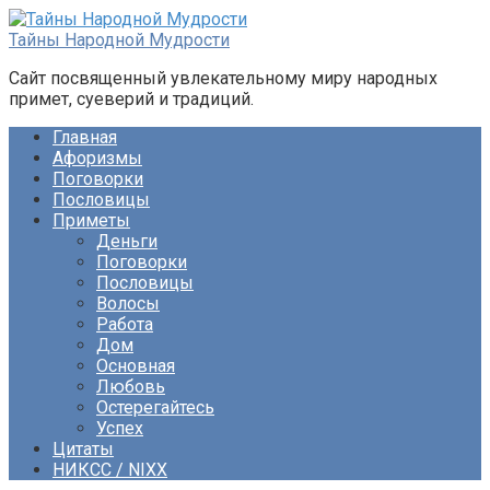
Перейти
к
Тайны Народной Мудрости
контенту
Сайт посвященный увлекательному миру народных
примет, суеверий и традиций.
Главная
Афоризмы
Поговорки
Пословицы
Приметы
Деньги
Поговорки
Пословицы
Волосы
Работа
Дом
Основная
Любовь
Остерегайтесь
Успех
Цитаты
НИКСС / NIXX