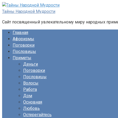
Перейти
к
Тайны Народной Мудрости
контенту
Сайт посвященный увлекательному миру народных примет
Главная
Афоризмы
Поговорки
Пословицы
Приметы
Деньги
Поговорки
Пословицы
Волосы
Работа
Дом
Основная
Любовь
Остерегайтесь