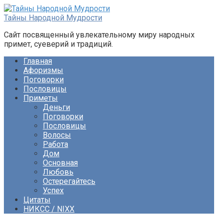
Перейти
к
Тайны Народной Мудрости
контенту
Сайт посвященный увлекательному миру народных
примет, суеверий и традиций.
Главная
Афоризмы
Поговорки
Пословицы
Приметы
Деньги
Поговорки
Пословицы
Волосы
Работа
Дом
Основная
Любовь
Остерегайтесь
Успех
Цитаты
НИКСС / NIXX