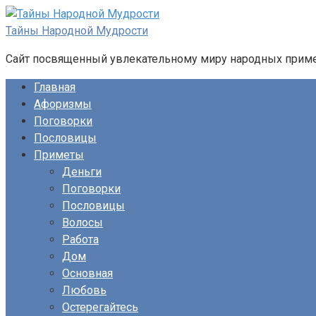
Перейти
к
Тайны Народной Мудрости
контенту
Сайт посвященный увлекательному миру народных примет
Главная
Афоризмы
Поговорки
Пословицы
Приметы
Деньги
Поговорки
Пословицы
Волосы
Работа
Дом
Основная
Любовь
Остерегайтесь