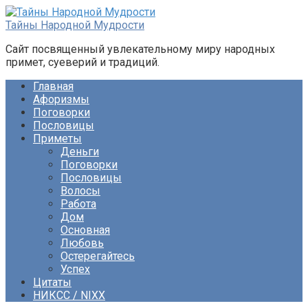
Перейти
к
Тайны Народной Мудрости
контенту
Сайт посвященный увлекательному миру народных
примет, суеверий и традиций.
Главная
Афоризмы
Поговорки
Пословицы
Приметы
Деньги
Поговорки
Пословицы
Волосы
Работа
Дом
Основная
Любовь
Остерегайтесь
Успех
Цитаты
НИКСС / NIXX