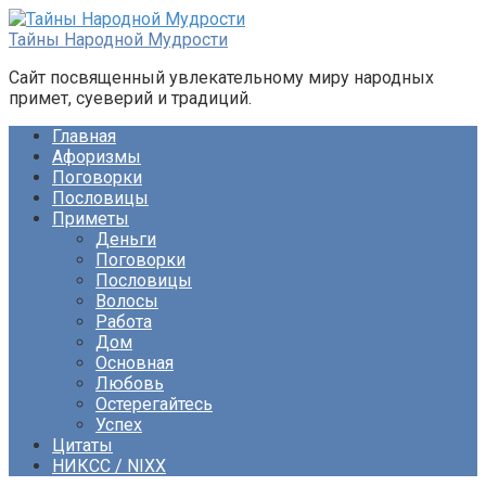
Перейти
к
Тайны Народной Мудрости
контенту
Сайт посвященный увлекательному миру народных
примет, суеверий и традиций.
Главная
Афоризмы
Поговорки
Пословицы
Приметы
Деньги
Поговорки
Пословицы
Волосы
Работа
Дом
Основная
Любовь
Остерегайтесь
Успех
Цитаты
НИКСС / NIXX