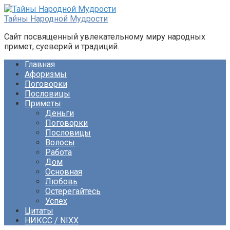
Перейти
к
Тайны Народной Мудрости
контенту
Сайт посвященный увлекательному миру народных
примет, суеверий и традиций.
Главная
Афоризмы
Поговорки
Пословицы
Приметы
Деньги
Поговорки
Пословицы
Волосы
Работа
Дом
Основная
Любовь
Остерегайтесь
Успех
Цитаты
НИКСС / NIXX