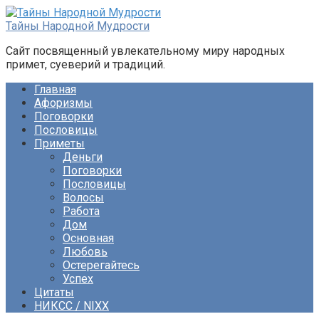
Перейти
к
Тайны Народной Мудрости
контенту
Сайт посвященный увлекательному миру народных
примет, суеверий и традиций.
Главная
Афоризмы
Поговорки
Пословицы
Приметы
Деньги
Поговорки
Пословицы
Волосы
Работа
Дом
Основная
Любовь
Остерегайтесь
Успех
Цитаты
НИКСС / NIXX