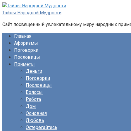
Перейти
к
Тайны Народной Мудрости
контенту
Сайт посвященный увлекательному миру народных примет
Главная
Афоризмы
Поговорки
Пословицы
Приметы
Деньги
Поговорки
Пословицы
Волосы
Работа
Дом
Основная
Любовь
Остерегайтесь