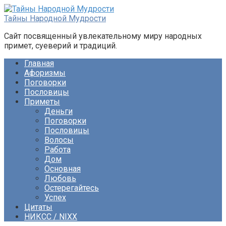
Перейти
к
Тайны Народной Мудрости
контенту
Сайт посвященный увлекательному миру народных
примет, суеверий и традиций.
Главная
Афоризмы
Поговорки
Пословицы
Приметы
Деньги
Поговорки
Пословицы
Волосы
Работа
Дом
Основная
Любовь
Остерегайтесь
Успех
Цитаты
НИКСС / NIXX