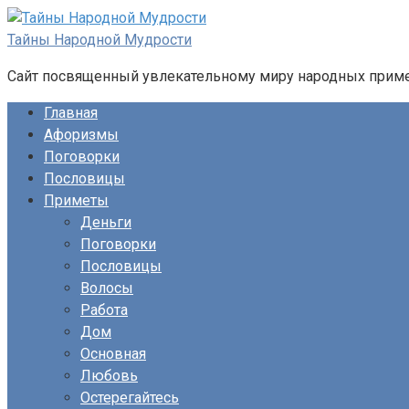
Перейти
к
Тайны Народной Мудрости
контенту
Сайт посвященный увлекательному миру народных примет
Главная
Афоризмы
Поговорки
Пословицы
Приметы
Деньги
Поговорки
Пословицы
Волосы
Работа
Дом
Основная
Любовь
Остерегайтесь