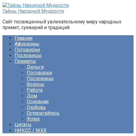
Перейти
к
Тайны Народной Мудрости
контенту
Сайт посвященный увлекательному миру народных
примет, суеверий и традиций.
Главная
Афоризмы
Поговорки
Пословицы
Приметы
Деньги
Поговорки
Пословицы
Волосы
Работа
Дом
Основная
Любовь
Остерегайтесь
Успех
Цитаты
НИКСС / NIXX