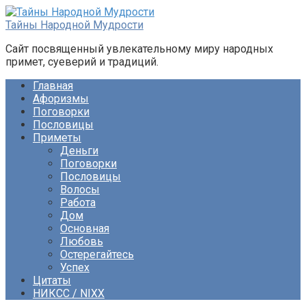
Перейти
к
Тайны Народной Мудрости
контенту
Сайт посвященный увлекательному миру народных
примет, суеверий и традиций.
Главная
Афоризмы
Поговорки
Пословицы
Приметы
Деньги
Поговорки
Пословицы
Волосы
Работа
Дом
Основная
Любовь
Остерегайтесь
Успех
Цитаты
НИКСС / NIXX