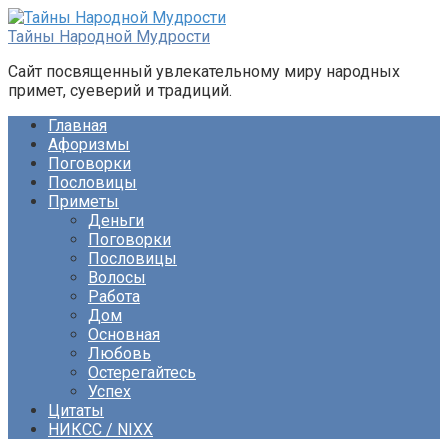
Перейти
к
Тайны Народной Мудрости
контенту
Сайт посвященный увлекательному миру народных
примет, суеверий и традиций.
Главная
Афоризмы
Поговорки
Пословицы
Приметы
Деньги
Поговорки
Пословицы
Волосы
Работа
Дом
Основная
Любовь
Остерегайтесь
Успех
Цитаты
НИКСС / NIXX