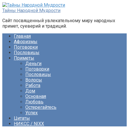
Перейти
к
Тайны Народной Мудрости
контенту
Сайт посвященный увлекательному миру народных
примет, суеверий и традиций.
Главная
Афоризмы
Поговорки
Пословицы
Приметы
Деньги
Поговорки
Пословицы
Волосы
Работа
Дом
Основная
Любовь
Остерегайтесь
Успех
Цитаты
НИКСС / NIXX