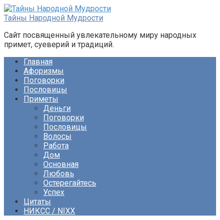
Перейти
к
Тайны Народной Мудрости
контенту
Сайт посвященный увлекательному миру народных
примет, суеверий и традиций.
Главная
Афоризмы
Поговорки
Пословицы
Приметы
Деньги
Поговорки
Пословицы
Волосы
Работа
Дом
Основная
Любовь
Остерегайтесь
Успех
Цитаты
НИКСС / NIXX