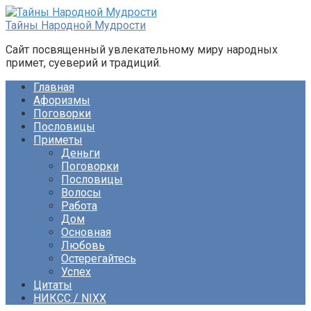
Перейти
к
Тайны Народной Мудрости
контенту
Сайт посвященный увлекательному миру народных
примет, суеверий и традиций.
Главная
Афоризмы
Поговорки
Пословицы
Приметы
Деньги
Поговорки
Пословицы
Волосы
Работа
Дом
Основная
Любовь
Остерегайтесь
Успех
Цитаты
НИКСС / NIXX