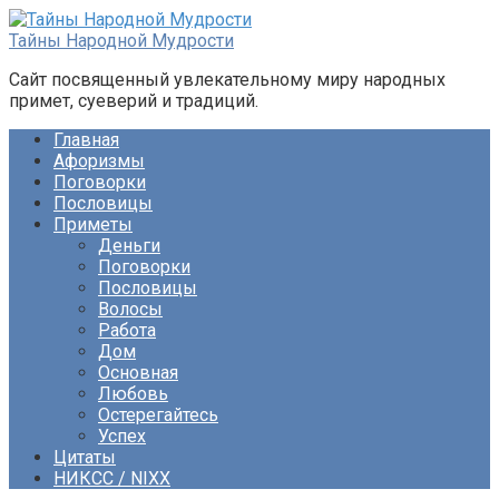
Перейти
к
Тайны Народной Мудрости
контенту
Сайт посвященный увлекательному миру народных
примет, суеверий и традиций.
Главная
Афоризмы
Поговорки
Пословицы
Приметы
Деньги
Поговорки
Пословицы
Волосы
Работа
Дом
Основная
Любовь
Остерегайтесь
Успех
Цитаты
НИКСС / NIXX