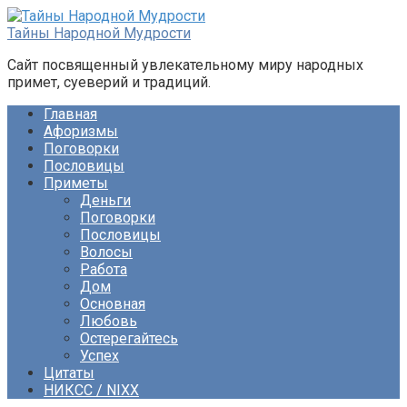
Перейти
к
Тайны Народной Мудрости
контенту
Сайт посвященный увлекательному миру народных
примет, суеверий и традиций.
Главная
Афоризмы
Поговорки
Пословицы
Приметы
Деньги
Поговорки
Пословицы
Волосы
Работа
Дом
Основная
Любовь
Остерегайтесь
Успех
Цитаты
НИКСС / NIXX