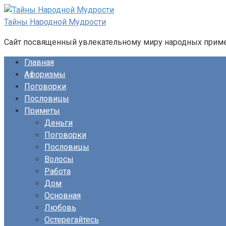
Перейти
к
Тайны Народной Мудрости
контенту
Сайт посвященный увлекательному миру народных примет
Главная
Афоризмы
Поговорки
Пословицы
Приметы
Деньги
Поговорки
Пословицы
Волосы
Работа
Дом
Основная
Любовь
Остерегайтесь