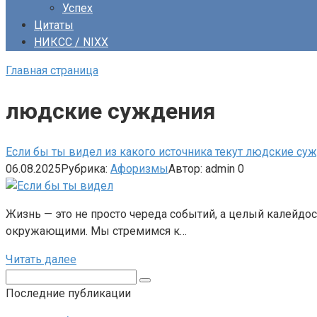
Успех
Цитаты
НИКСС / NIXX
Главная страница
людские суждения
Если бы ты видел из какого источника текут людские су
06.08.2025
Рубрика:
Афоризмы
Автор:
admin
0
Жизнь — это не просто череда событий, а целый калейдо
окружающими. Мы стремимся к…
Читать далее
Поиск:
Последние публикации