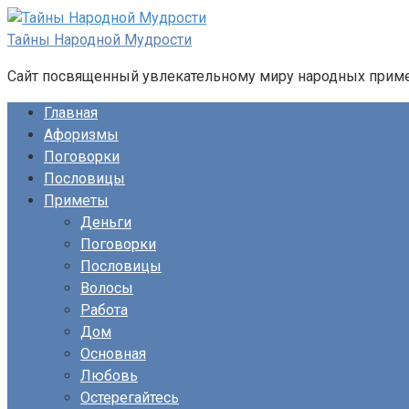
Перейти
к
Тайны Народной Мудрости
контенту
Сайт посвященный увлекательному миру народных примет
Главная
Афоризмы
Поговорки
Пословицы
Приметы
Деньги
Поговорки
Пословицы
Волосы
Работа
Дом
Основная
Любовь
Остерегайтесь