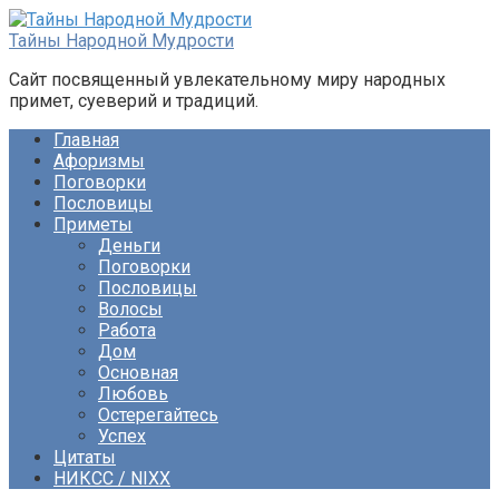
Перейти
к
Тайны Народной Мудрости
контенту
Сайт посвященный увлекательному миру народных
примет, суеверий и традиций.
Главная
Афоризмы
Поговорки
Пословицы
Приметы
Деньги
Поговорки
Пословицы
Волосы
Работа
Дом
Основная
Любовь
Остерегайтесь
Успех
Цитаты
НИКСС / NIXX