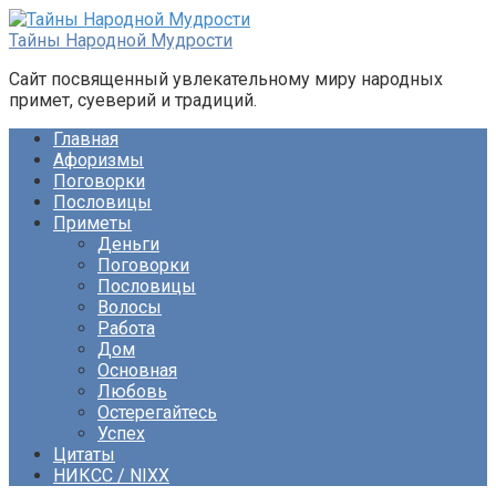
Перейти
к
Тайны Народной Мудрости
контенту
Сайт посвященный увлекательному миру народных
примет, суеверий и традиций.
Главная
Афоризмы
Поговорки
Пословицы
Приметы
Деньги
Поговорки
Пословицы
Волосы
Работа
Дом
Основная
Любовь
Остерегайтесь
Успех
Цитаты
НИКСС / NIXX