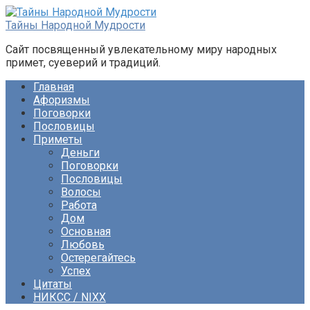
Перейти
к
Тайны Народной Мудрости
контенту
Сайт посвященный увлекательному миру народных
примет, суеверий и традиций.
Главная
Афоризмы
Поговорки
Пословицы
Приметы
Деньги
Поговорки
Пословицы
Волосы
Работа
Дом
Основная
Любовь
Остерегайтесь
Успех
Цитаты
НИКСС / NIXX