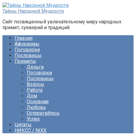
Перейти
к
Тайны Народной Мудрости
контенту
Сайт посвященный увлекательному миру народных
примет, суеверий и традиций.
Главная
Афоризмы
Поговорки
Пословицы
Приметы
Деньги
Поговорки
Пословицы
Волосы
Работа
Дом
Основная
Любовь
Остерегайтесь
Успех
Цитаты
НИКСС / NIXX