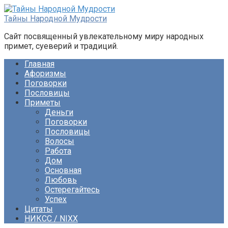
Перейти
к
Тайны Народной Мудрости
контенту
Сайт посвященный увлекательному миру народных
примет, суеверий и традиций.
Главная
Афоризмы
Поговорки
Пословицы
Приметы
Деньги
Поговорки
Пословицы
Волосы
Работа
Дом
Основная
Любовь
Остерегайтесь
Успех
Цитаты
НИКСС / NIXX