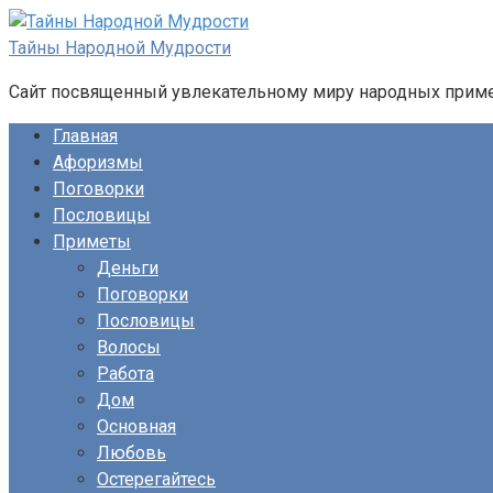
Перейти
к
Тайны Народной Мудрости
контенту
Сайт посвященный увлекательному миру народных примет
Главная
Афоризмы
Поговорки
Пословицы
Приметы
Деньги
Поговорки
Пословицы
Волосы
Работа
Дом
Основная
Любовь
Остерегайтесь