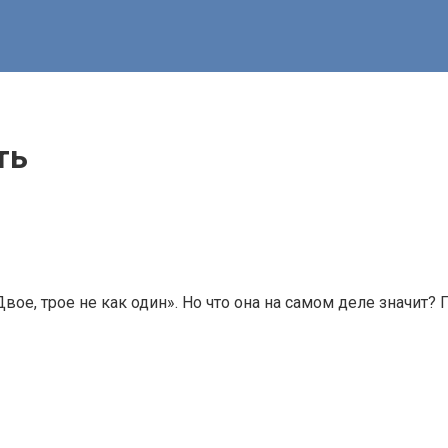
ть
вое, трое не как один». Но что она на самом деле значит