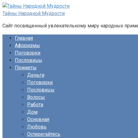
Перейти
к
Тайны Народной Мудрости
контенту
Сайт посвященный увлекательному миру народных примет
Главная
Афоризмы
Поговорки
Пословицы
Приметы
Деньги
Поговорки
Пословицы
Волосы
Работа
Дом
Основная
Любовь
Остерегайтесь