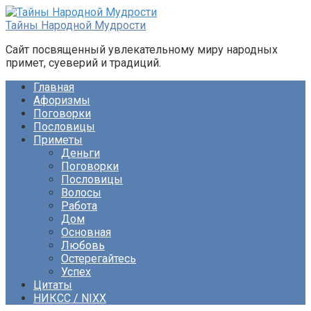
Перейти
к
Тайны Народной Мудрости
контенту
Сайт посвященный увлекательному миру народных
примет, суеверий и традиций.
Главная
Афоризмы
Поговорки
Пословицы
Приметы
Деньги
Поговорки
Пословицы
Волосы
Работа
Дом
Основная
Любовь
Остерегайтесь
Успех
Цитаты
НИКСС / NIXX