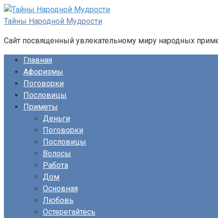
Перейти
к
Тайны Народной Мудрости
контенту
Сайт посвященный увлекательному миру народных примет
Главная
Афоризмы
Поговорки
Пословицы
Приметы
Деньги
Поговорки
Пословицы
Волосы
Работа
Дом
Основная
Любовь
Остерегайтесь